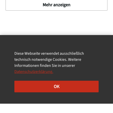
Mehr anzeigen
Planen Sie Ihren
Diese Webseite verwendet ausschließlich
Besuch
technisch notwendige Cookies. Weitere
Informationen finden Sie in unserer
Datenschutzerklärung.
OK
Filter
Alle Führungen & Veranstaltungen